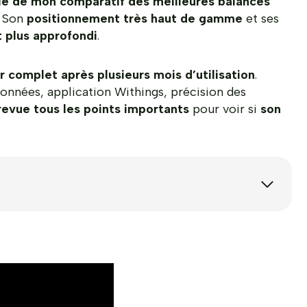
ie de mon comparatif des meilleures balances
. Son
positionnement très haut de gamme
et ses
t plus approfondi
.
r complet après plusieurs mois d’utilisation
.
données, application Withings, précision des
revue tous les points importants
pour voir si
son