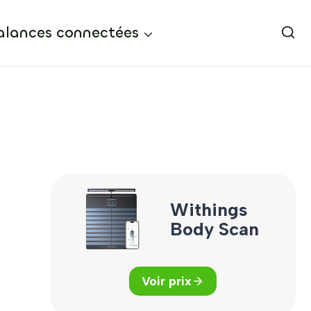
alances connectées
Withings
Body Scan
Voir prix