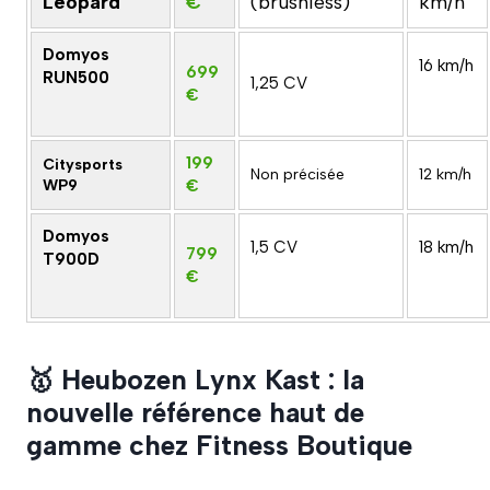
Léopard
€
(brushless)
km/h
Domyos
16 km/h
699
RUN500
1,25 CV
€
199
Citysports
Non précisée
12 km/h
WP9
€
Domyos
1,5 CV
18 km/h
799
T900D
€
🥇 Heubozen Lynx Kast : la
nouvelle référence haut de
gamme chez Fitness Boutique