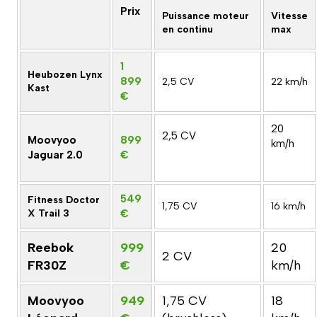
Prix
Puissance moteur
Vitesse
en continu
max
1
Heubozen Lynx
899
2,5 CV
22 km/h
Kast
€
20
2,5 CV
Moovyoo
899
km/h
Jaguar 2.0
€
549
Fitness Doctor
1,75 CV
16 km/h
X Trail 3
€
Reebok
999
20
2 CV
FR30Z
€
km/h
Moovyoo
949
1,75 CV
18