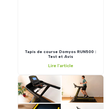
s
d
e
c
o
u
r
s
e
Tapis de course Domyos RUN500 :
e
Test et Avis
n
T
Lire l'article
2
a
0
p
2
i
6
s
:
d
J
e
’
c