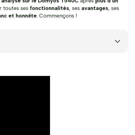
 analyse sur le Domyos T540C
après
plus d’un
er toutes ses
fonctionnalités
, ses
avantages
, ses
anc et honnête
. Commençons !