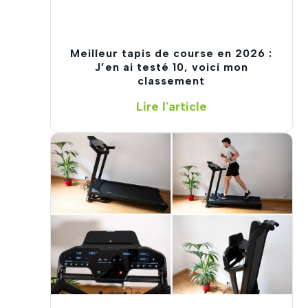
Meilleur tapis de course en 2026 :
J’en ai testé 10, voici mon
classement
M
Lire l'article
e
i
l
l
e
u
r
t
a
p
i