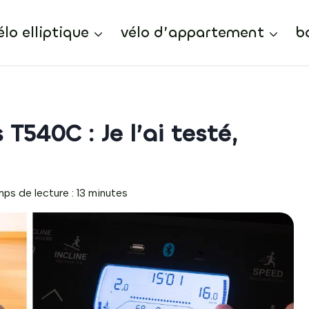
élo elliptique
vélo d’appartement
b
T540C : Je l’ai testé,
ps de lecture :
13
minutes