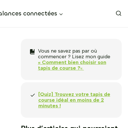
alances connectées
Vous ne savez pas par où
commencer ? Lisez mon guide
« Comment bien choisir son
tapis de course ?
«
[Quiz] Trouvez votre tapis de
course idéal en moins de 2
minutes !