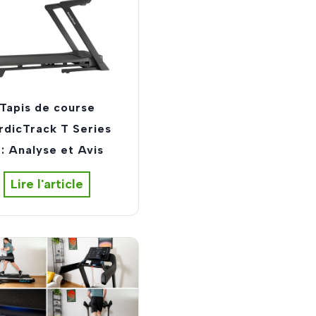
e
b
i
k
i
n
Tapis de course
g
rdicTrack T Series
M
 : Analyse et Avis
o
o
T
Lire l'article
v
a
y
p
o
i
o
s
U
d
l
e
t
c
r