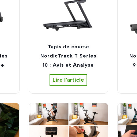
l
l
i
p
t
i
e
Tapis de course
q
ies
NordicTrack T Series
No
u
se
10 : Avis et Analyse
9
e
M
T
Lire l'article
o
a
o
p
v
i
y
s
o
d
o
e
K
c
r