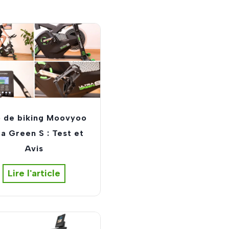
o de biking Moovyoo
ra Green S : Test et
Avis
V
Lire l'article
é
l
o
d