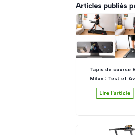
Articles publiés 
Tapis de course 
Milan : Test et Av
T
Lire l'article
a
p
i
s
d