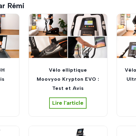
par Rémi
BH
Vélo elliptique
Vél
is
Moovyoo Krypton EVO :
Ult
Test et Avis
V
Lire l'article
é
l
o
e