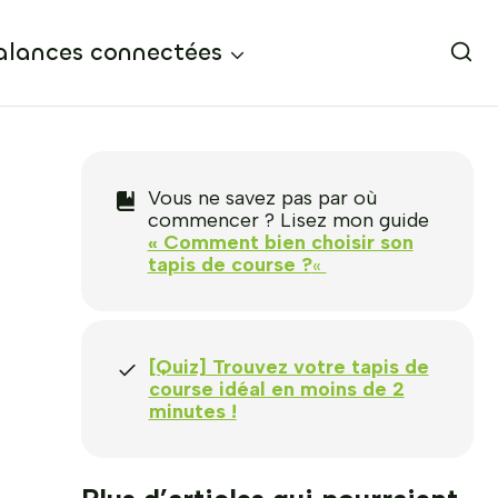
alances connectées
Vous ne savez pas par où
commencer ? Lisez mon guide
« Comment bien choisir son
tapis de course ?
«
[Quiz] Trouvez votre tapis de
course idéal en moins de 2
minutes !