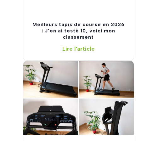
Meilleurs tapis de course en 2026
: J’en ai testé 10, voici mon
classement
M
Lire l'article
e
i
l
l
e
u
r
s
t
a
p