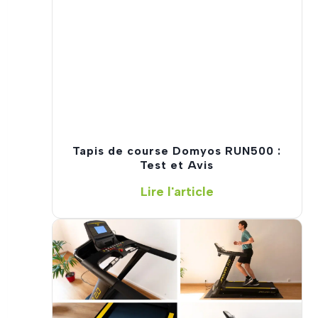
i
s
d
e
c
o
u
r
s
Tapis de course Domyos RUN500 :
e
Test et Avis
e
T
Lire l'article
n
a
2
p
0
i
2
s
6
d
:
e
J
c