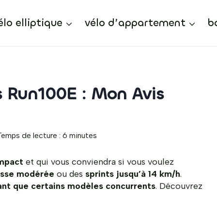
élo elliptique
vélo d’appartement
b
 Run100E : Mon Avis
Temps de lecture :
6
minutes
ompact
et qui vous conviendra si vous voulez
tesse modérée
ou des
sprints jusqu’à 14 km/h
.
ant que certains modèles concurrents
. Découvrez