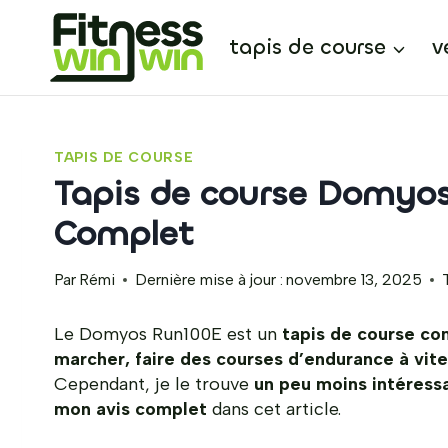
Aller
au
tapis de course
v
contenu
TAPIS DE COURSE
Tapis de course Domyos
Complet
Par
Rémi
Dernière mise à jour :
novembre 13, 2025
Le Domyos Run100E est un
tapis de course c
marcher, faire des courses d’endurance à vi
Cependant, je le trouve
un peu moins intéress
mon avis complet
dans cet article.