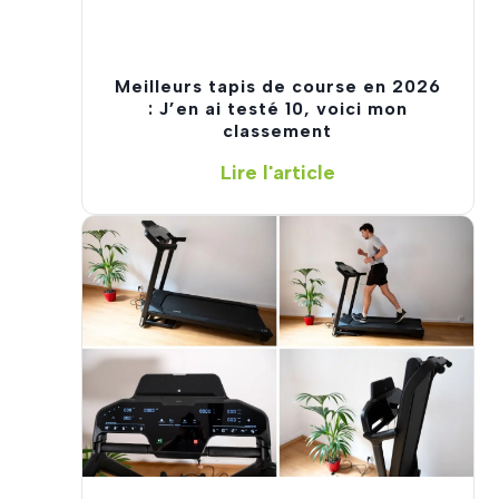
Meilleurs tapis de course en 2026
: J’en ai testé 10, voici mon
classement
M
Lire l'article
e
i
l
l
e
u
r
s
t
a
p