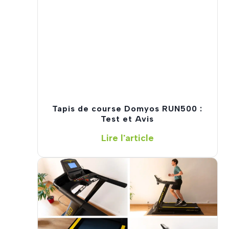
i
s
d
e
c
o
u
r
s
Tapis de course Domyos RUN500 :
e
Test et Avis
e
T
Lire l'article
n
a
2
p
0
i
2
s
6
d
:
e
J
c