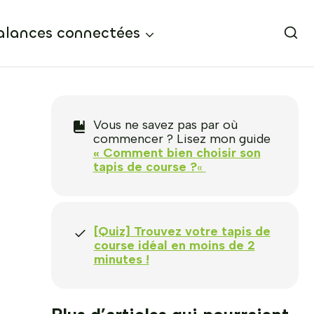
alances connectées
Vous ne savez pas par où
commencer ? Lisez mon guide
« Comment bien choisir son
tapis de course ?
«
[Quiz] Trouvez votre tapis de
course idéal en moins de 2
minutes !