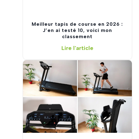
Meilleur tapis de course en 2026 :
J’en ai testé 10, voici mon
classement
M
Lire l'article
e
i
l
l
e
u
r
t
a
p
i