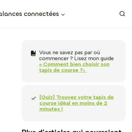
alances connectées
Vous ne savez pas par où
commencer ? Lisez mon guide
« Comment bien choisir son
tapis de course ?
«
[Quiz] Trouvez votre tapis de
course idéal en moins de 2
minutes !