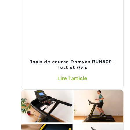
s
d
e
c
o
u
r
s
e
Tapis de course Domyos RUN500 :
e
Test et Avis
n
T
Lire l'article
2
a
0
p
2
i
6
s
:
d
J
e
’
c